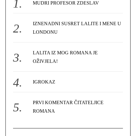
f
MUDRI PROFESOR ZDESLAV
o
r
IZNENADNI SUSRET LALITE I MENE U
:
LONDONU
LALITA IZ MOG ROMANA JE
OŽIVJELA!
IGROKAZ
PRVI KOMENTAR ČITATELJICE
ROMANA