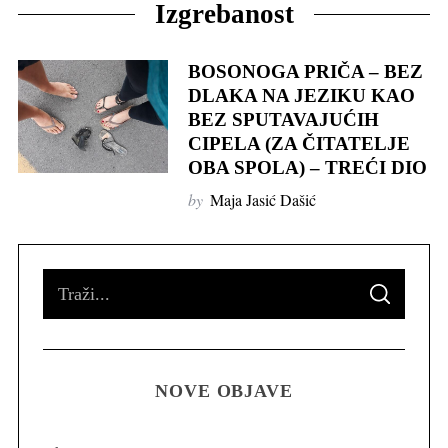
Izgrebanost
BOSONOGA PRIČA – BEZ
DLAKA NA JEZIKU KAO
BEZ SPUTAVAJUĆIH
CIPELA (ZA ČITATELJE
OBA SPOLA) – TREĆI DIO
by
Maja Jasić Dašić
S
S
e
E
A
R
a
C
H
r
NOVE OBJAVE
c
h