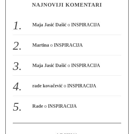
NAJNOVIJI KOMENTARI
S
e
Maja Jasić Dašić
o
INSPIRACIJA
a
r
c
Martina
o
INSPIRACIJA
h
f
o
Maja Jasić Dašić
o
INSPIRACIJA
r
:
rade kovačević
o
INSPIRACIJA
Rade
o
INSPIRACIJA