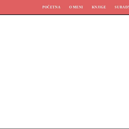
POČETNA
O MENI
KNJIGE
SURAD