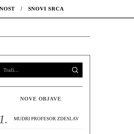
LNOST
SNOVI SRCA
S
S
e
E
A
R
a
C
H
r
NOVE OBJAVE
c
h
f
MUDRI PROFESOR ZDESLAV
o
r