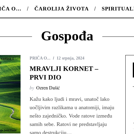
IČA O…
ČAROLIJA ŽIVOTA
SPIRITUA
Gospođa
PRIČA O...
12 srpnja, 2024
MRAVLJI KORNET –
PRVI DIO
by
Ozren Dašić
Kažu kako ljudi i mravi, unatoč lako
uočljivim razlikama u anatomiji, imaju
nešto zajedničko. Vode ratove između
samih sebe. Ratovi ne predstavljaju
samo destrukciju…