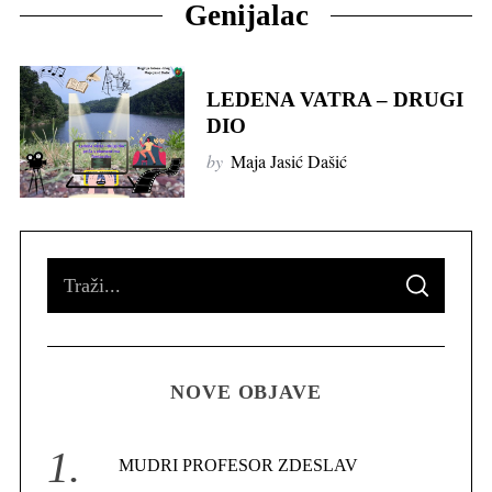
Genijalac
LEDENA VATRA – DRUGI
DIO
by
Maja Jasić Dašić
S
S
e
E
A
R
a
C
H
r
NOVE OBJAVE
c
h
f
MUDRI PROFESOR ZDESLAV
o