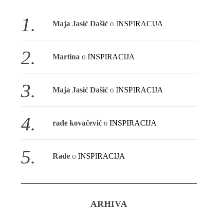
S
Maja Jasić Dašić
o
INSPIRACIJA
e
a
r
Martina
o
INSPIRACIJA
c
h
f
Maja Jasić Dašić
o
INSPIRACIJA
o
r
:
rade kovačević
o
INSPIRACIJA
Rade
o
INSPIRACIJA
ARHIVA