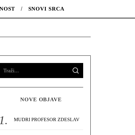
LNOST
SNOVI SRCA
S
S
e
E
A
R
a
C
H
r
NOVE OBJAVE
c
h
f
MUDRI PROFESOR ZDESLAV
o
r