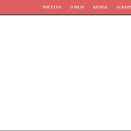
POČETNA
O MENI
KNJIGE
SURAD