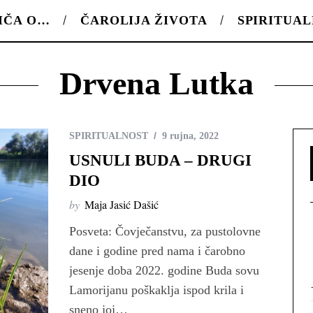
IČA O…
ČAROLIJA ŽIVOTA
SPIRITUA
Drvena Lutka
SPIRITUALNOST
9 rujna, 2022
USNULI BUDA – DRUGI
DIO
by
Maja Jasić Dašić
Posveta: Čovječanstvu, za pustolovne
dane i godine pred nama i čarobno
jesenje doba 2022. godine Buda sovu
Lamorijanu poškaklja ispod krila i
sneno joj…