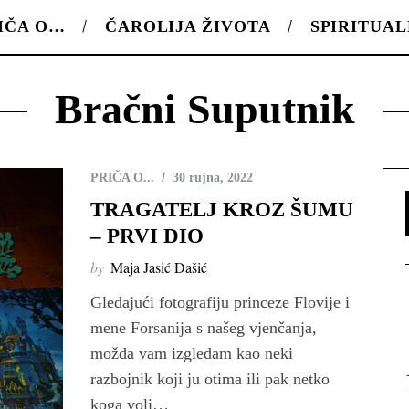
IČA O…
ČAROLIJA ŽIVOTA
SPIRITUA
Bračni Suputnik
PRIČA O...
30 rujna, 2022
TRAGATELJ KROZ ŠUMU
– PRVI DIO
by
Maja Jasić Dašić
Gledajući fotografiju princeze Flovije i
mene Forsanija s našeg vjenčanja,
možda vam izgledam kao neki
razbojnik koji ju otima ili pak netko
koga voli…