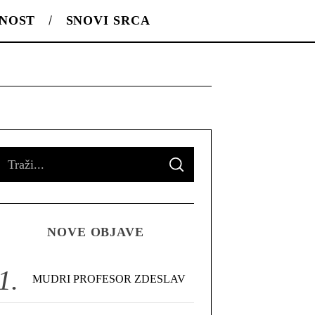
LNOST
SNOVI SRCA
S
S
e
E
A
R
a
C
H
r
NOVE OBJAVE
c
h
f
MUDRI PROFESOR ZDESLAV
o
r