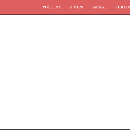
POČETNA
O MENI
KNJIGE
SURAD