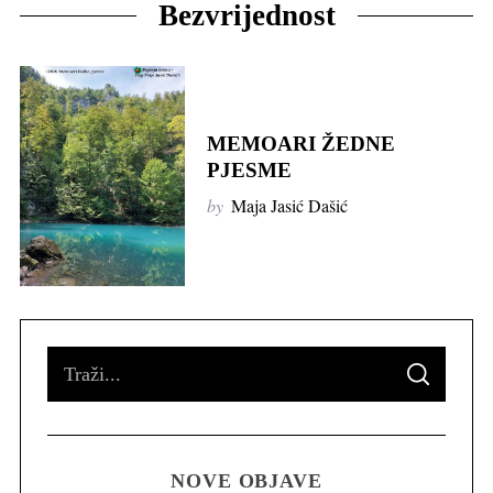
Bezvrijednost
MEMOARI ŽEDNE
PJESME
by
Maja Jasić Dašić
S
S
e
E
A
R
a
C
H
r
NOVE OBJAVE
c