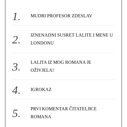
h
f
MUDRI PROFESOR ZDESLAV
o
r
IZNENADNI SUSRET LALITE I MENE U
:
LONDONU
LALITA IZ MOG ROMANA JE
OŽIVJELA!
IGROKAZ
PRVI KOMENTAR ČITATELJICE
ROMANA