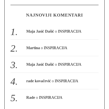
NAJNOVIJI KOMENTARI
S
e
a
Maja Jasić Dašić
o
INSPIRACIJA
r
c
h
Martina
o
INSPIRACIJA
f
o
r
Maja Jasić Dašić
o
INSPIRACIJA
:
rade kovačević
o
INSPIRACIJA
Rade
o
INSPIRACIJA