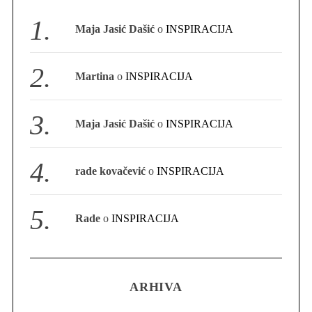
S
Maja Jasić Dašić
o
INSPIRACIJA
e
a
r
Martina
o
INSPIRACIJA
c
h
f
Maja Jasić Dašić
o
INSPIRACIJA
o
r
:
rade kovačević
o
INSPIRACIJA
Rade
o
INSPIRACIJA
ARHIVA