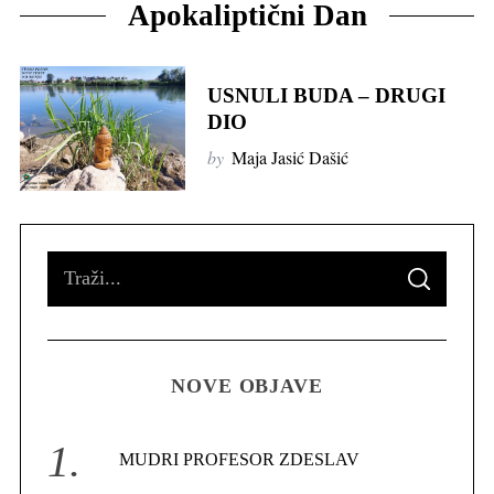
Apokaliptični Dan
USNULI BUDA – DRUGI
DIO
by
Maja Jasić Dašić
S
S
e
E
A
R
a
C
H
r
NOVE OBJAVE
c
h
f
MUDRI PROFESOR ZDESLAV
o